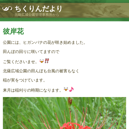
ちくりんだより
北薩広域公園管理事務所から
彼岸花
公園には、ヒガンバナの花が咲き始めました。
田んぼの回りに咲いてますので
ご覧くださいませ。
北薩広域公園の田んぼも台風の被害もなく
稲が実をつけています。
来月は稲刈りの時期になります。