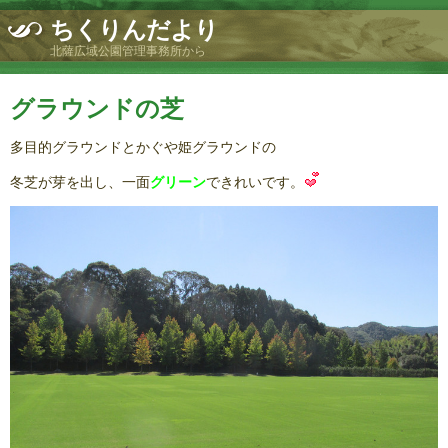
ちくりんだより
北薩広域公園管理事務所から
グラウンドの芝
多目的グラウンドとかぐや姫グラウンドの
冬芝が芽を出し、一面
グリーン
できれいです。