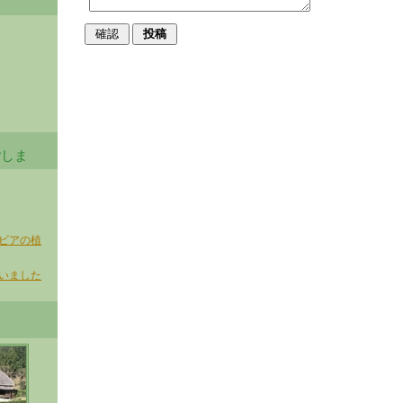
ごしま
ビアの植
いました