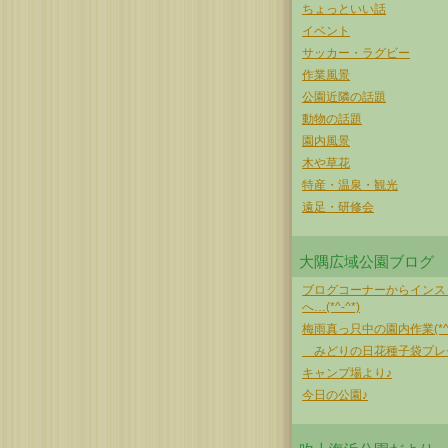
ちょっといい話
イベント
サッカー・ラグビー
作業風景
公園近隣の話題
動物の話題
園内風景
木や草花
特産・温泉・観光
遠足・研修会
大隅広域公園ブログ
ブログコーナーからインス
へ…(*^-^*)
梅雨真っ只中の園内作業(*^-
みどりの日花種子袋プ
キャンプ場より♪
今日の公園♪