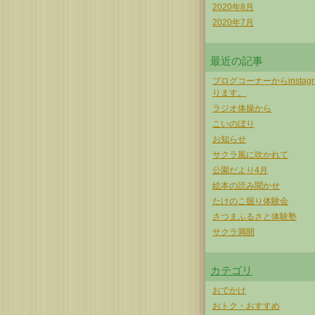
2020年8月
2020年7月
最近の記事
ブログコーナーからinstag
ります。
ラジオ体操から
こいのぼり
お知らせ
サクラ風に吹かれて
公園だより4月
絵本の読み聞かせ
たけのこ掘り体験会
さつまふるさと体験塾
サクラ満開
カテゴリ
おでかけ
おトク・おすすめ