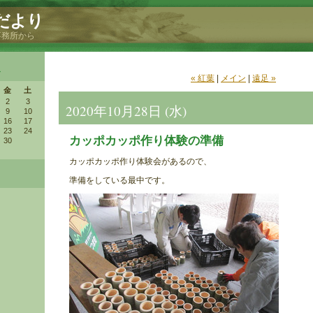
だより
事務所から
»
« 紅葉
|
メイン
|
遠足 »
金
土
2
3
2020年10月28日 (水)
9
10
16
17
23
24
カッポカッポ作り体験の準備
30
カッポカッポ作り体験会があるので、
準備をしている最中です。