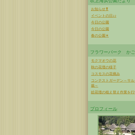
吹上海浜公園だより
お知らせ❣
イベントの日♪♪
今日の公園
今日の公園
春の公園☀
フラワーパーク か
モクマオウの花
秋の花壇の様子
コスモスの花摘み
コンテストガーデン～サル
栽～
絵花壇の植え替え作業を行
プロフィール